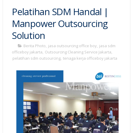
Pelatihan SDM Handal |
Manpower Outsourcing
Solution
Berita Photo
,
jasa outsourcing office boy
,
jasa sdm
officeboy jakarta
,
Outsourcing Cleaning Service Jakarta
,
pelatihan sdm outsourcing
,
tenaga kerja officeboy jakarta