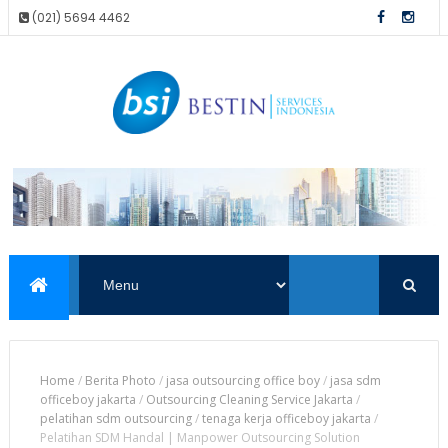
(021) 5694 4462
Home
/
Berita Photo
/
jasa outsourcing office boy
/
jasa sdm
officeboy jakarta
/
Outsourcing Cleaning Service Jakarta
/
pelatihan sdm outsourcing
/
tenaga kerja officeboy jakarta
/
Pelatihan SDM Handal | Manpower Outsourcing Solution