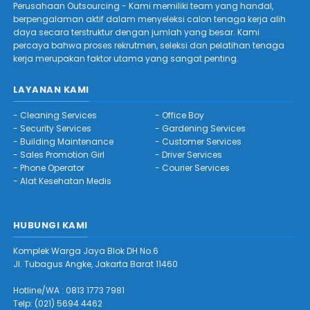
Perusahaan Outsourcing - Kami memiliki team yang handal,
berpengalaman aktif dalam menyeleksi calon tenaga kerja alih
daya secara terstruktur dengan jumlah yang besar. Kami
percaya bahwa proses rekrutmen, seleksi dan pelatihan tenaga
kerja merupakan faktor utama yang sangat penting.
LAYANAN KAMI
-
Cleaning Services
-
Office Boy
-
Security Services
-
Gardening Services
-
Building Maintenance
-
Customer Services
-
Sales Promotion Girl
-
Driver Services
-
Phone Operator
-
Courier Services
-
Alat Kesehatan Medis
HUBUNGI KAMI
Komplek Warga Jaya Blok DH No.6
Jl. Tubagus Angke, Jakarta Barat 11460
Hotline/WA :
0813 1773 7981
Telp: (021) 5694 4462