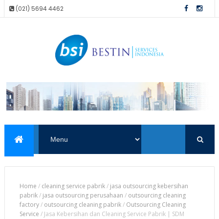
(021) 5694 4462
Home
/
cleaning service pabrik
/
jasa outsourcing kebersihan
pabrik
/
jasa outsourcing perusahaan
/
outsourcing cleaning
factory
/
outsourcing cleaning pabrik
/
Outsourcing Cleaning
Service
/
Jasa Kebersihan dan Cleaning Service Pabrik | SDM