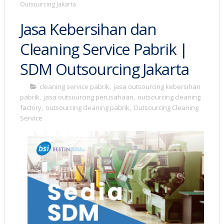
Outsourcing Jakarta
Jasa Kebersihan dan
Cleaning Service Pabrik |
SDM Outsourcing Jakarta
cleaning service pabrik
,
jasa outsourcing kebersihan
pabrik
,
jasa outsourcing perusahaan
,
outsourcing cleaning
factory
,
outsourcing cleaning pabrik
,
Outsourcing Cleaning
Service