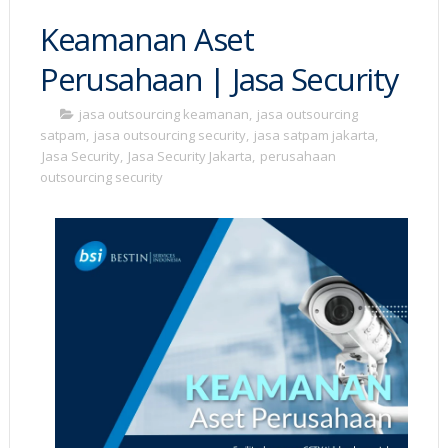
Keamanan Aset
Perusahaan | Jasa Security
jasa outsourcing keamanan
,
jasa outsourcing
satpam
,
jasa outsourcing security
,
jasa satpam jakarta
,
Jasa Security
,
Jasa Security Jakarta
,
perusahaan
outsourcing security