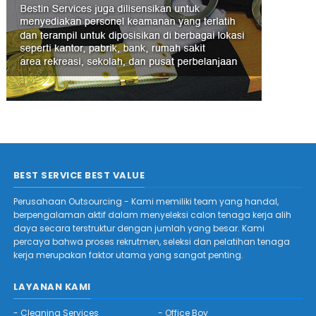
BEST SERVICE BEST VALUE
Perusahaan Outsourcing - Kami memiliki team yang handal,
berpengalaman aktif dalam menyeleksi calon tenaga kerja alih
daya secara terstruktur dengan jumlah yang besar. Kami
percaya bahwa proses rekrutmen, seleksi dan pelatihan tenaga
kerja merupakan faktor utama yang sangat penting.
LAYANAN KAMI
-
Cleaning Services
-
Office Boy