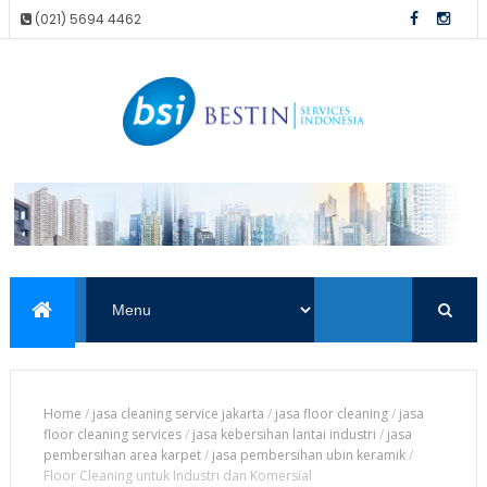
(021) 5694 4462
Home
/
jasa cleaning service jakarta
/
jasa floor cleaning
/
jasa
floor cleaning services
/
jasa kebersihan lantai industri
/
jasa
pembersihan area karpet
/
jasa pembersihan ubin keramik
/
Floor Cleaning untuk Industri dan Komersial