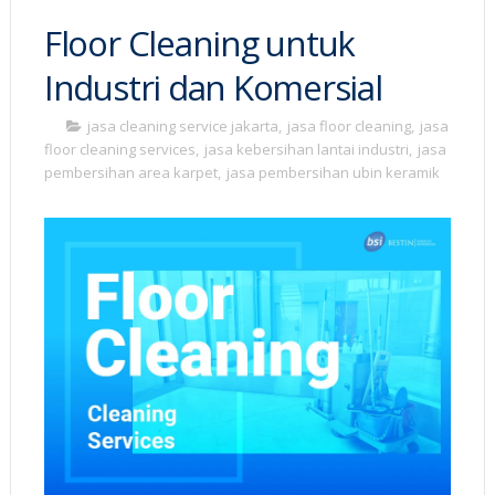
Floor Cleaning untuk
Industri dan Komersial
jasa cleaning service jakarta
,
jasa floor cleaning
,
jasa
floor cleaning services
,
jasa kebersihan lantai industri
,
jasa
pembersihan area karpet
,
jasa pembersihan ubin keramik