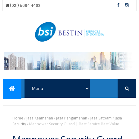
(021) 5694 4462
Home
/
Jasa Keamanan
/
Jasa Pengamanan
/
Jasa Satpam
/
Jasa
Security
/
Manpower Security Guard | Best Service Best Value