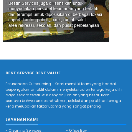
BEST SERVICE BEST VALUE
Perusahaan Outsourcing - Kami memiliki team yang handal,
berpengalaman aktif dalam menyeleksi calon tenaga kerja alih
daya secara terstruktur dengan jumlah yang besar. Kami
percaya bahwa proses rekrutmen, seleksi dan pelatihan tenaga
kerja merupakan faktor utama yang sangat penting.
LAYANAN KAMI
-
Cleaning Services
-
Office Boy