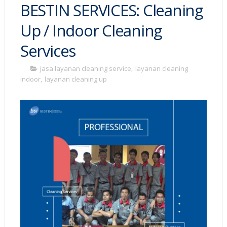
BESTIN SERVICES: Cleaning
Up / Indoor Cleaning
Services
jasa layanan cleaning service
,
layanan cleaning
indoor
,
layanan cleaning up