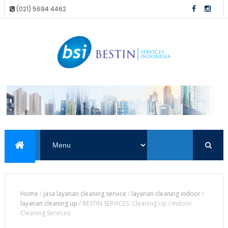
(021) 5694 4462
Home
/
jasa layanan cleaning service
/
layanan cleaning indoor
/
layanan cleaning up
/
BESTIN SERVICES: Cleaning Up / Indoor
Cleaning Services