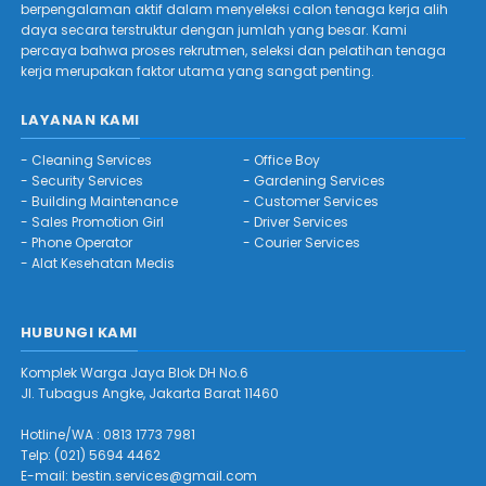
berpengalaman aktif dalam menyeleksi calon tenaga kerja alih
daya secara terstruktur dengan jumlah yang besar. Kami
percaya bahwa proses rekrutmen, seleksi dan pelatihan tenaga
kerja merupakan faktor utama yang sangat penting.
LAYANAN KAMI
-
Cleaning Services
-
Office Boy
-
Security Services
-
Gardening Services
-
Building Maintenance
-
Customer Services
-
Sales Promotion Girl
-
Driver Services
-
Phone Operator
-
Courier Services
-
Alat Kesehatan Medis
HUBUNGI KAMI
Komplek Warga Jaya Blok DH No.6
Jl. Tubagus Angke, Jakarta Barat 11460
Hotline/WA :
0813 1773 7981
Telp: (021) 5694 4462
E-mail:
bestin.services@gmail.com