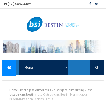
(021) 5694 4462
Home
/
bestin jasa outsourcing
/
bisnis jasa outsourcing
/
jasa
outsourcing bestin
/
Jasa Outsourcing Bestin: Meningkatkan
Produktivitas dan Efisiensi Bisnis