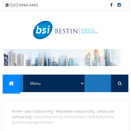
(021) 5694 4462
Home
/
Jasa Outsourcing
/
kebutuhan outsourcing
/
solusi jasa
outsourcing
/
Jasa Outsourcing: Solusi Efisien untuk Kebutuhan
SDM Perusahaan Modern