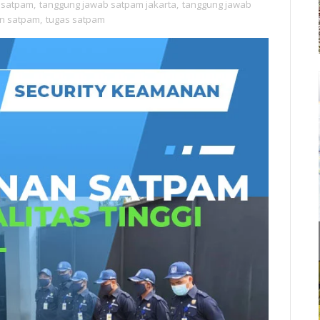
 satpam
,
tanggung jawab satpam jakarta
,
tanggung jawab
n satpam
,
tugas satpam