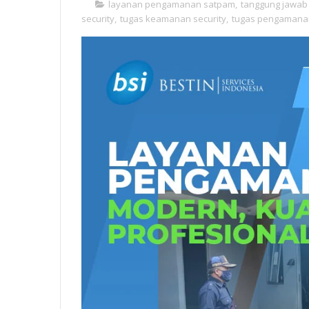
layanan pengamanan satpam
,
tanggung jawab
security
,
tugas keamanan security
,
tugas pengamana