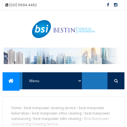
(021) 5694 4462
Home
/
best manpower cleaning service
/
best manpower
kebersihan
/
best manpower office cleaning
/
best manpower
outsourcing
/
best manpower sdm cleaning
/
Best Manpower
Outsourcing Cleaning Service