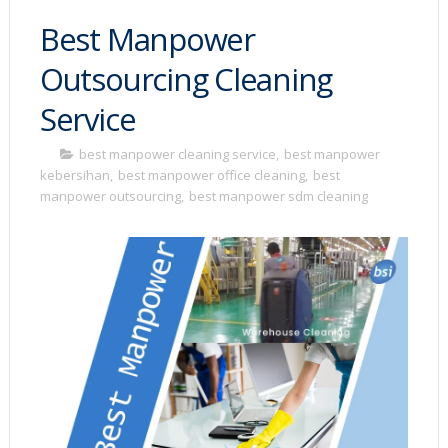
Best Manpower
Outsourcing Cleaning
Service
best manpower cleaning service
,
best manpower
kebersihan
,
best manpower office cleaning
,
best
manpower outsourcing
,
best manpower sdm cleaning