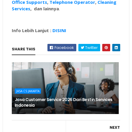
Office Supports
,
Telephone Operator
,
Cleaning
Services
, dan lainnya
.
Info Lebih Lanjut :
DISINI
Facebook
Twitter
SHARE THIS
JASA CS JAKARTA
Jasa Customer Service 2026 Dari Bestin Services
Indonesia
NEXT