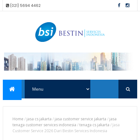
(021) 5694 4462
Home
/
jasa cs jakarta
/
jasa customer service jakarta
/
jasa
tenaga customer services indonesia
/
tenaga cs jakarta
/
Jasa
Customer Service 2026 Dari Bestin Services Indonesia