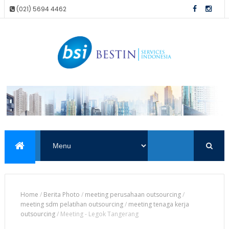
(021) 5694 4462
Home
/
Berita Photo
/
meeting perusahaan outsourcing
/
meeting sdm pelatihan outsourcing
/
meeting tenaga kerja
outsourcing
/
Meeting - Legok Tangerang