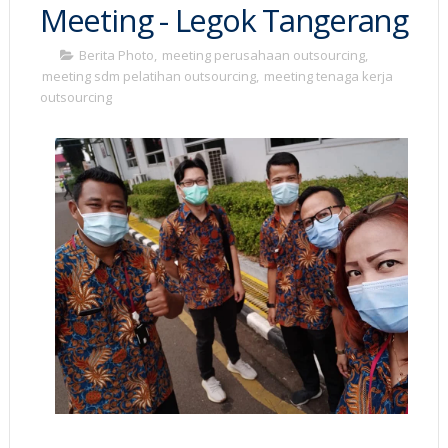
Meeting - Legok Tangerang
Berita Photo
,
meeting perusahaan outsourcing
,
meeting sdm pelatihan outsourcing
,
meeting tenaga kerja
outsourcing